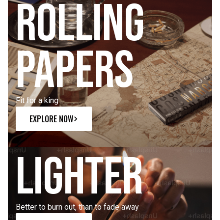
Rolling
papers
Fit for a king
EXPLORE NOW
Lighter
Better to burn out, than to fade away