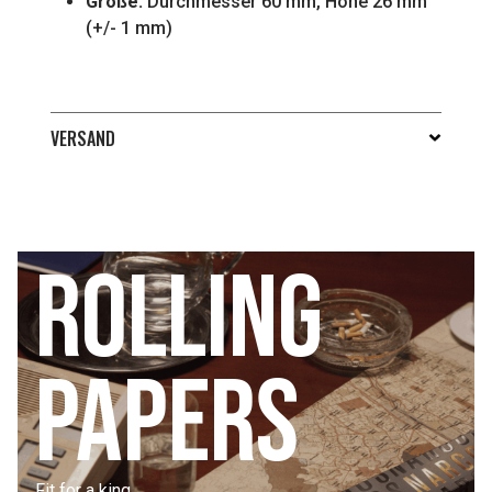
Größe:
Durchmesser 60 mm, Höhe 26 mm
(+/- 1 mm)
VERSAND
Rolling
papers
Fit for a king