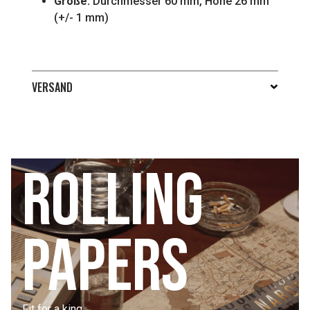
Größe:
Durchmesser 60 mm, Höhe 26 mm
(+/- 1 mm)
VERSAND
Rolling
papers
Fit for a king